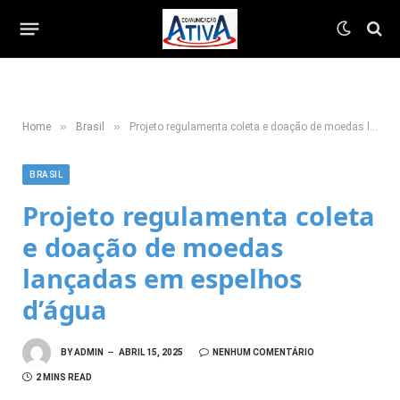
»
»
Home
Brasil
Projeto regulamenta coleta e doação de moedas lançadas em espelhos d’água
BRASIL
Projeto regulamenta coleta
e doação de moedas
lançadas em espelhos
d’água
BY
ADMIN
ABRIL 15, 2025
NENHUM COMENTÁRIO
2 MINS READ