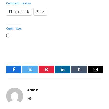
Compartilhe isso:
Facebook
X
Curtir isso:
Carregando...
Facebook
Twitter
Pinterest
LinkedIn
Tumblr
Email
admin
Website