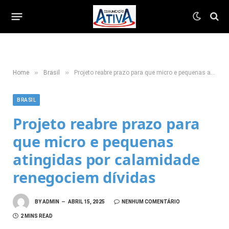
»
»
Home
Brasil
Projeto reabre prazo para que micro e pequenas atingidas por calamidade renegociem dívidas
BRASIL
Projeto reabre prazo para
que micro e pequenas
atingidas por calamidade
renegociem dívidas
BY
ADMIN
ABRIL 15, 2025
NENHUM COMENTÁRIO
2 MINS READ