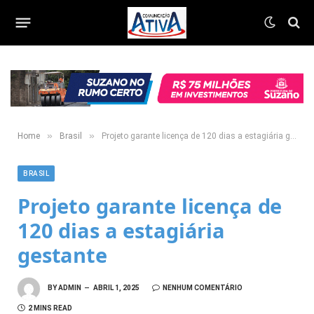
»
»
Home
Brasil
Projeto garante licença de 120 dias a estagiária gestante
BRASIL
Projeto garante licença de
120 dias a estagiária
gestante
BY
ADMIN
ABRIL 1, 2025
NENHUM COMENTÁRIO
2 MINS READ