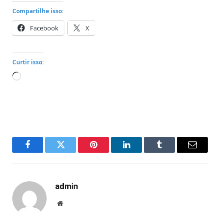
Compartilhe isso:
Facebook
X
Curtir isso:
Carregando...
Facebook
Twitter
Pinterest
LinkedIn
Tumblr
Email
admin
Website