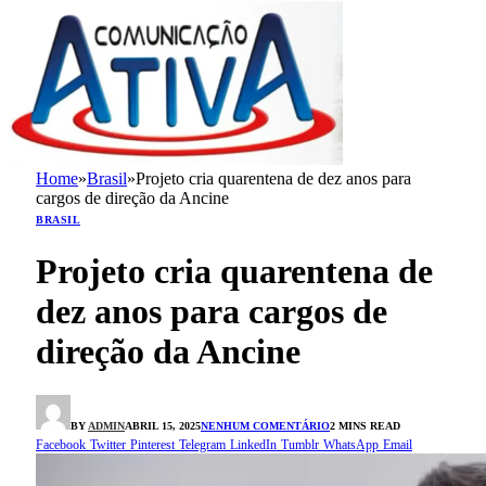
Home
»
Brasil
»
Projeto cria quarentena de dez anos para
cargos de direção da Ancine
BRASIL
Projeto cria quarentena de
dez anos para cargos de
direção da Ancine
BY
ADMIN
ABRIL 15, 2025
NENHUM COMENTÁRIO
2 MINS READ
Facebook
Twitter
Pinterest
Telegram
LinkedIn
Tumblr
WhatsApp
Email