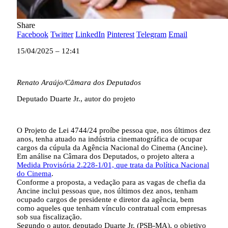
Share
Facebook
Twitter
LinkedIn
Pinterest
Telegram
Email
15/04/2025 – 12:41
Renato Araújo/Câmara dos Deputados
Deputado Duarte Jr., autor do projeto
O Projeto de Lei 4744/24 proíbe pessoa que, nos últimos dez
anos, tenha atuado na indústria cinematográfica de ocupar
cargos da cúpula da Agência Nacional do Cinema (Ancine).
Em análise na Câmara dos Deputados, o projeto altera a
Medida Provisória 2.228-1/01, que trata da Política Nacional
do Cinema
.
Conforme a proposta, a vedação para as vagas de chefia da
Ancine inclui pessoas que, nos últimos dez anos, tenham
ocupado cargos de presidente e diretor da agência, bem
como aqueles que tenham vínculo contratual com empresas
sob sua fiscalização.
Segundo o autor, deputado Duarte Jr. (PSB-MA), o objetivo