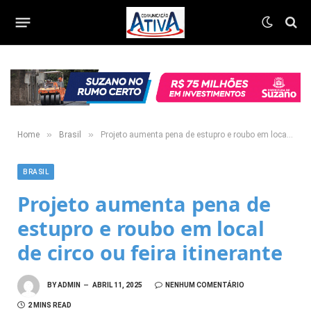
»
»
Home
Brasil
Projeto aumenta pena de estupro e roubo em local de circo ou feira itinerante
BRASIL
Projeto aumenta pena de
estupro e roubo em local
de circo ou feira itinerante
BY
ADMIN
ABRIL 11, 2025
NENHUM COMENTÁRIO
2 MINS READ