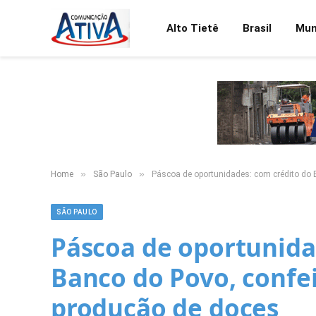
Alto Tietê
Brasil
Mu
»
»
Home
São Paulo
Páscoa de oportunidades: com crédito do 
SÃO PAULO
Páscoa de oportunida
Banco do Povo, confe
produção de doces