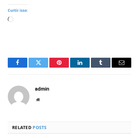
Curtir isso:
Carregando...
Facebook
Twitter
Pinterest
LinkedIn
Tumblr
Email
admin
Website
RELATED
POSTS