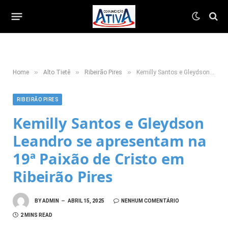
»
»
»
Home
Alto Tietê
Ribeirão Pires
Kemilly Santos e Gleydson Leandro se apresentam na 19ª Paixão de Cristo em Ribeirão Pires
RIBEIRÃO PIRES
Kemilly Santos e Gleydson
Leandro se apresentam na
19ª Paixão de Cristo em
Ribeirão Pires
BY
ADMIN
ABRIL 15, 2025
NENHUM COMENTÁRIO
2 MINS READ