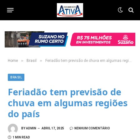
»
»
Home
Brasil
Feriadão tem previsão de chuva em algumas regiões do país
BRASIL
Feriadão tem previsão de
chuva em algumas regiões
do país
BY
ADMIN
ABRIL 17, 2025
NENHUM COMENTÁRIO
1 MIN READ