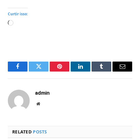
Curtir isso:
Carregando...
Facebook
Twitter
Pinterest
LinkedIn
Tumblr
Email
admin
Website
RELATED
POSTS