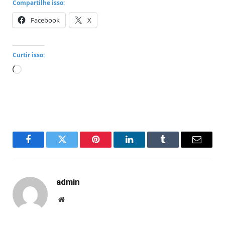
Compartilhe isso:
Facebook
X
Curtir isso:
Carregando...
Facebook
Twitter
Pinterest
LinkedIn
Tumblr
Email
admin
Website