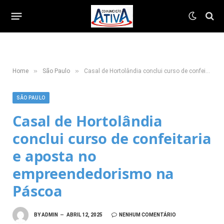
»
»
Home
São Paulo
Casal de Hortolândia conclui curso de confeitaria e aposta no empreendedorismo na Páscoa
SÃO PAULO
Casal de Hortolândia
conclui curso de confeitaria
e aposta no
empreendedorismo na
Páscoa
BY
ADMIN
ABRIL 12, 2025
NENHUM COMENTÁRIO