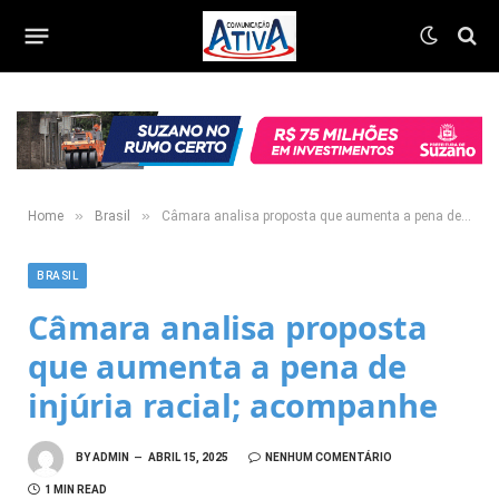
»
»
Home
Brasil
Câmara analisa proposta que aumenta a pena de injúria racial; acompanhe
BRASIL
Câmara analisa proposta
que aumenta a pena de
injúria racial; acompanhe
BY
ADMIN
ABRIL 15, 2025
NENHUM COMENTÁRIO
1 MIN READ