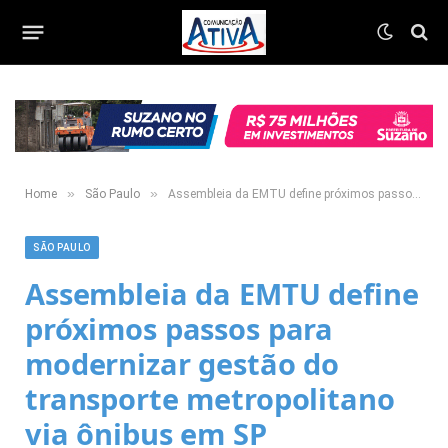
»
»
Home
São Paulo
Assembleia da EMTU define próximos passos para modernizar gestão do transporte metropolitano via ônibus em SP
SÃO PAULO
Assembleia da EMTU define
próximos passos para
modernizar gestão do
transporte metropolitano
via ônibus em SP