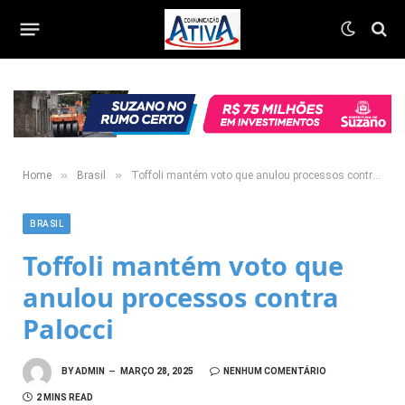
»
»
Home
Brasil
Toffoli mantém voto que anulou processos contra Palocci
BRASIL
Toffoli mantém voto que
anulou processos contra
Palocci
BY
ADMIN
MARÇO 28, 2025
NENHUM COMENTÁRIO
2 MINS READ