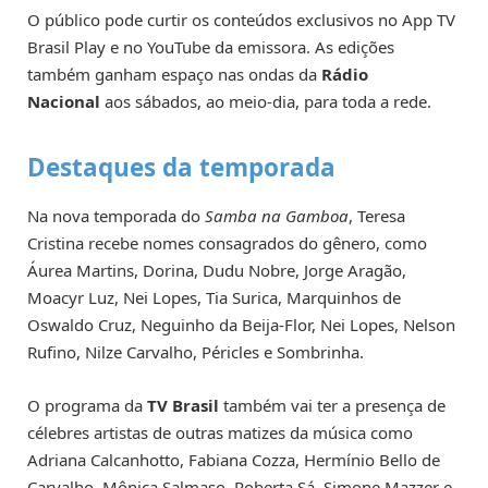
O público pode curtir os conteúdos exclusivos no App TV
Brasil Play e no YouTube da emissora. As edições
também ganham espaço nas ondas da
Rádio
Nacional
aos sábados, ao meio-dia, para toda a rede.
Destaques da temporada
Na nova temporada do
Samba na Gamboa
, Teresa
Cristina recebe nomes consagrados do gênero, como
Áurea Martins, Dorina, Dudu Nobre, Jorge Aragão,
Moacyr Luz, Nei Lopes, Tia Surica, Marquinhos de
Oswaldo Cruz, Neguinho da Beija-Flor, Nei Lopes, Nelson
Rufino, Nilze Carvalho, Péricles e Sombrinha.
O programa da
TV Brasil
também vai ter a presença de
célebres artistas de outras matizes da música como
Adriana Calcanhotto, Fabiana Cozza, Hermínio Bello de
Carvalho, Mônica Salmaso, Roberta Sá, Simone Mazzer e