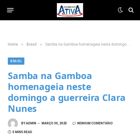
»
»
Home
Brasil
Samba na Gamboa homenageia neste domingo a guerreira Clara Nunes
BRASIL
Samba na Gamboa
homenageia neste
domingo a guerreira Clara
Nunes
BY
ADMIN
MARÇO 30, 2025
NENHUM COMENTÁRIO
5 MINS READ