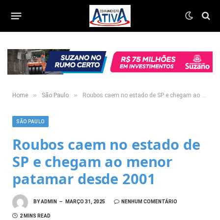
»
»
Home
São Paulo
Roubos caem no estado de SP e chegam ao menor patamar desde 2001
SÃO PAULO
Roubos caem no estado de
SP e chegam ao menor
patamar desde 2001
BY
ADMIN
MARÇO 31, 2025
NENHUM COMENTÁRIO
2 MINS READ