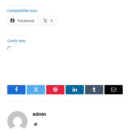
Compartilhe isso:
Facebook
X
Curtir isso:
Carregando...
Facebook
Twitter
Pinterest
LinkedIn
Tumblr
Email
admin
Website