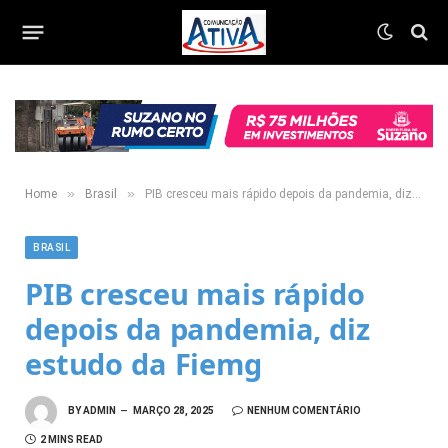
»
»
Home
Brasil
PIB cresceu mais rápido depois da pandemia, diz estudo da Fiemg
BRASIL
PIB cresceu mais rápido
depois da pandemia, diz
estudo da Fiemg
BY
ADMIN
MARÇO 28, 2025
NENHUM COMENTÁRIO
2 MINS READ