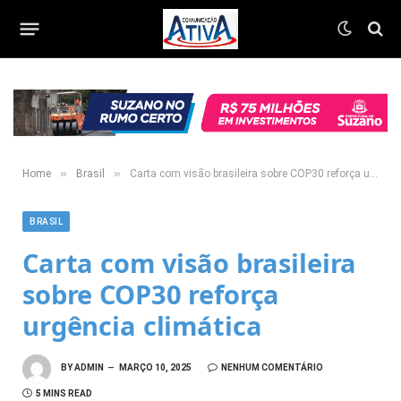
»
»
Home
Brasil
Carta com visão brasileira sobre COP30 reforça urgência climática
BRASIL
Carta com visão brasileira
sobre COP30 reforça
urgência climática
BY
ADMIN
MARÇO 10, 2025
NENHUM COMENTÁRIO
5 MINS READ