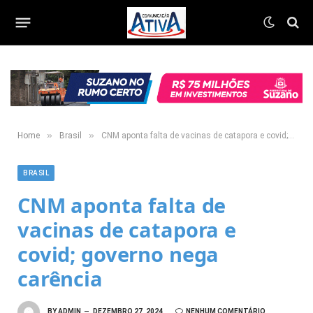
»
»
Home
Brasil
CNM aponta falta de vacinas de catapora e covid; governo nega carência
BRASIL
CNM aponta falta de
vacinas de catapora e
covid; governo nega
carência
BY
ADMIN
DEZEMBRO 27, 2024
NENHUM COMENTÁRIO