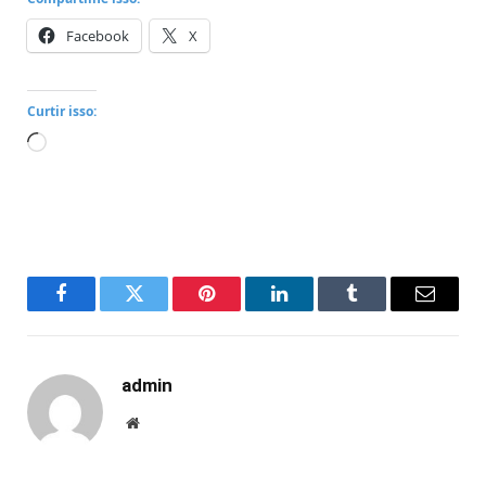
Facebook
X
Curtir isso:
Carregando...
Facebook
Twitter
Pinterest
LinkedIn
Tumblr
Email
admin
Website