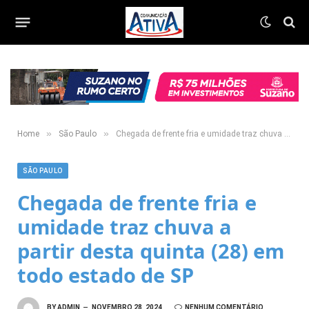
»
»
Home
São Paulo
Chegada de frente fria e umidade traz chuva a partir desta quinta (28) em todo estado de SP
SÃO PAULO
Chegada de frente fria e
umidade traz chuva a
partir desta quinta (28) em
todo estado de SP
BY
ADMIN
NOVEMBRO 28, 2024
NENHUM COMENTÁRIO