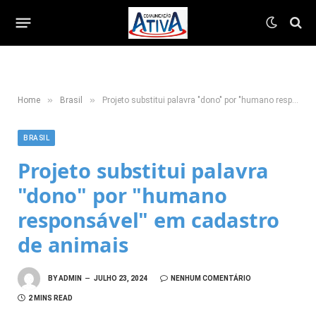
»
»
Home
Brasil
Projeto substitui palavra "dono" por "humano responsável" em cadastro de animais
BRASIL
Projeto substitui palavra
"dono" por "humano
responsável" em cadastro
de animais
BY
ADMIN
JULHO 23, 2024
NENHUM COMENTÁRIO
2 MINS READ