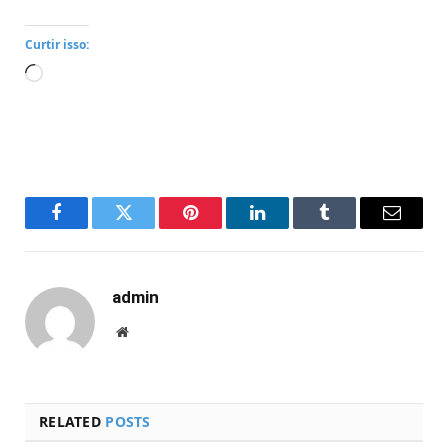
Curtir isso:
Carregando...
Facebook
Twitter
Pinterest
LinkedIn
Tumblr
Email
admin
Website
RELATED
POSTS