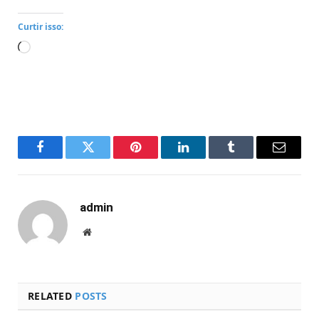
Curtir isso:
Carregando...
Facebook
Twitter
Pinterest
LinkedIn
Tumblr
Email
admin
Website
RELATED
POSTS