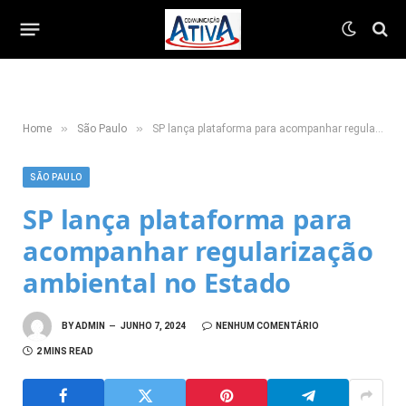
»
»
Home
São Paulo
SP lança plataforma para acompanhar regularização ambiental no Estado
SÃO PAULO
SP lança plataforma para
acompanhar regularização
ambiental no Estado
BY
ADMIN
JUNHO 7, 2024
NENHUM COMENTÁRIO
2 MINS READ