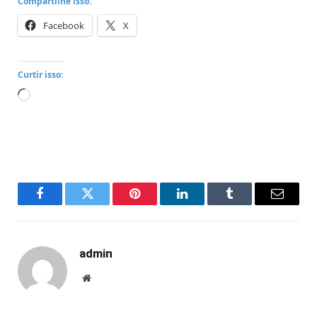
Compartilhe isso:
Facebook
X
Curtir isso:
Carregando...
Facebook
Twitter
Pinterest
LinkedIn
Tumblr
Email
admin
Website