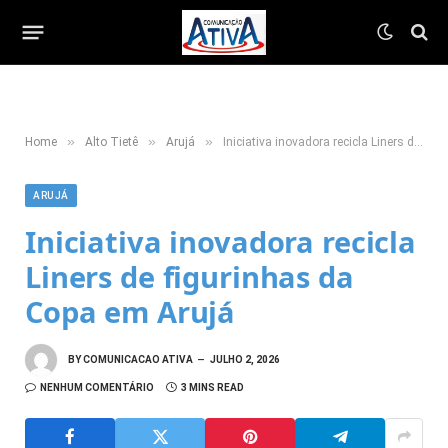
»
»
»
Home
Alto Tietê
Arujá
Iniciativa inovadora recicla Liners de figurinhas da Copa em Arujá
ARUJÁ
Iniciativa inovadora recicla
Liners de figurinhas da
Copa em Arujá
BY
COMUNICACAO ATIVA
JULHO 2, 2026
NENHUM COMENTÁRIO
3 MINS READ