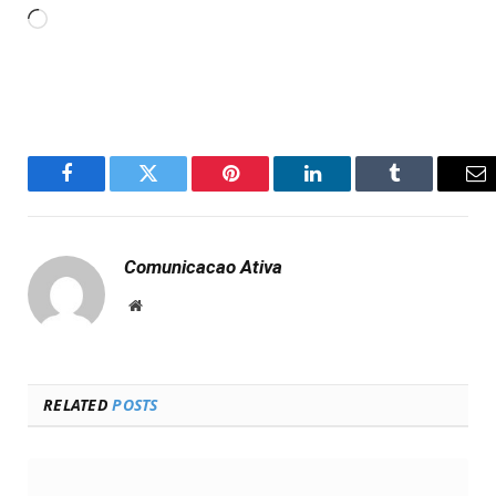
Carregando...
Facebook
Twitter
Pinterest
LinkedIn
Tumblr
Em
Comunicacao Ativa
Website
RELATED
POSTS