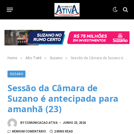
»
»
»
Home
Alto Tietê
Suzano
Sessão da Câmara de Suzano é antecipada para amanhã (23)
SUZANO
Sessão da Câmara de
Suzano é antecipada para
amanhã (23)
BY
COMUNICACAO ATIVA
JUNHO 23, 2026
NENHUM COMENTÁRIO
2 MINS READ