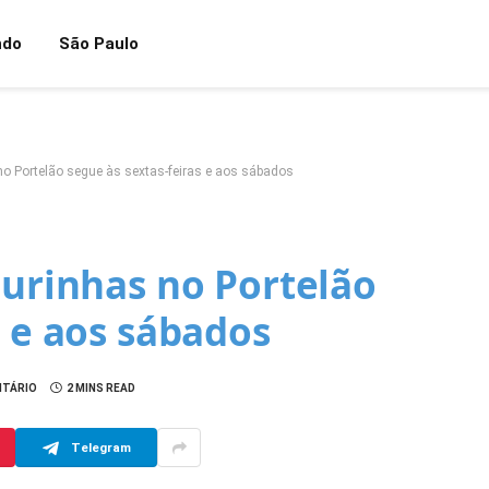
ndo
São Paulo
 no Portelão segue às sextas-feiras e aos sábados
gurinhas no Portelão
s e aos sábados
NTÁRIO
2 MINS READ
Telegram