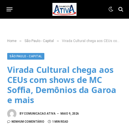
»
»
Home
São Paulo - Capital
Virada Cultural chega aos CEUs com shows de MC Soffia, Demônios da Garoa e mais
SÃO PAULO - CAPITAL
Virada Cultural chega aos
CEUs com shows de MC
Soffia, Demônios da Garoa
e mais
BY
COMUNICACAO ATIVA
MAIO 9, 2026
NENHUM COMENTÁRIO
1 MIN READ