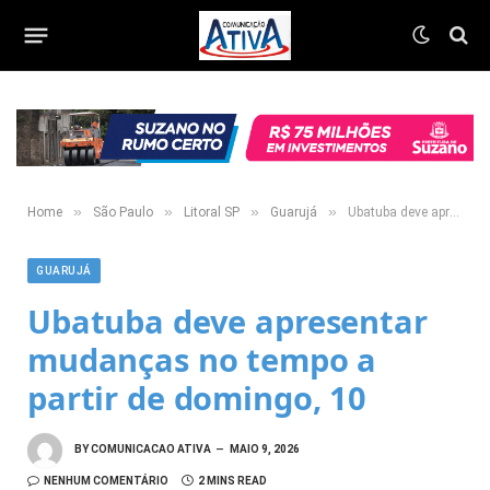
»
»
»
»
Home
São Paulo
Litoral SP
Guarujá
Ubatuba deve apresentar mudanças no tempo a partir de domingo, 10
GUARUJÁ
Ubatuba deve apresentar
mudanças no tempo a
partir de domingo, 10
BY
COMUNICACAO ATIVA
MAIO 9, 2026
NENHUM COMENTÁRIO
2 MINS READ