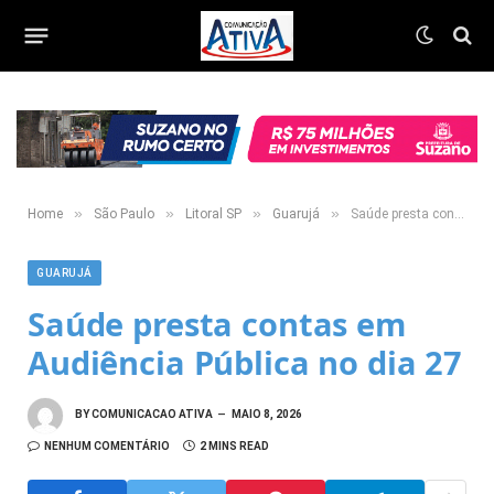
»
»
»
»
Home
São Paulo
Litoral SP
Guarujá
Saúde presta contas em Audiência Pública no dia 27
GUARUJÁ
Saúde presta contas em
Audiência Pública no dia 27
BY
COMUNICACAO ATIVA
MAIO 8, 2026
NENHUM COMENTÁRIO
2 MINS READ