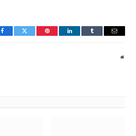
Facebook
Twitter
Pinterest
LinkedIn
Tumblr
Email
Websit