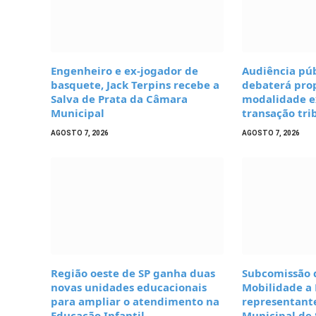
Engenheiro e ex-jogador de
Audiência púb
basquete, Jack Terpins recebe a
debaterá prop
Salva de Prata da Câmara
modalidade e
Municipal
transação tri
AGOSTO 7, 2026
AGOSTO 7, 2026
Região oeste de SP ganha duas
Subcomissão 
novas unidades educacionais
Mobilidade a
para ampliar o atendimento na
representante
Educação Infantil
Municipal de 