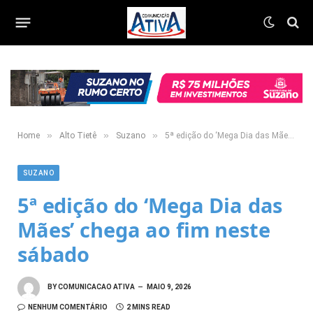
»
»
»
Home
Alto Tietê
Suzano
5ª edição do ‘Mega Dia das Mães’ chega ao fim neste sábado
SUZANO
5ª edição do ‘Mega Dia das
Mães’ chega ao fim neste
sábado
BY
COMUNICACAO ATIVA
MAIO 9, 2026
NENHUM COMENTÁRIO
2 MINS READ