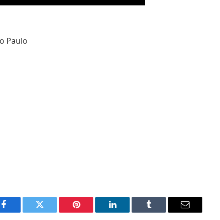
o Paulo
Facebook
Twitter
Pinterest
LinkedIn
Tumblr
Email