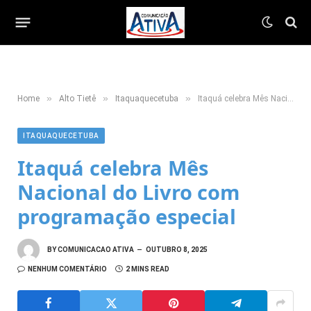
»
»
»
Home
Alto Tietê
Itaquaquecetuba
Itaquá celebra Mês Nacional do Livro com programação especial
ITAQUAQUECETUBA
Itaquá celebra Mês
Nacional do Livro com
programação especial
BY
COMUNICACAO ATIVA
OUTUBRO 8, 2025
NENHUM COMENTÁRIO
2 MINS READ