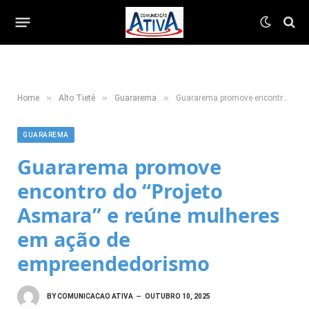
»
»
»
Home
Alto Tietê
Guararema
Guararema promove encontro do “Projeto Asmara” e reúne mulheres em ação de empreendedorismo
GUARAREMA
Guararema promove
encontro do “Projeto
Asmara” e reúne mulheres
em ação de
empreendedorismo
BY
COMUNICACAO ATIVA
OUTUBRO 10, 2025