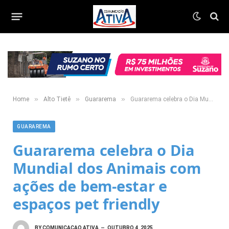
»
»
»
Home
Alto Tietê
Guararema
Guararema celebra o Dia Mundial dos Animais com ações de bem-estar e espaços pet friendly
GUARAREMA
Guararema celebra o Dia
Mundial dos Animais com
ações de bem-estar e
espaços pet friendly
BY
COMUNICACAO ATIVA
OUTUBRO 4, 2025