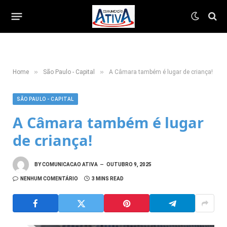
»
»
Home
São Paulo - Capital
A Câmara também é lugar de criança!
SÃO PAULO - CAPITAL
A Câmara também é lugar
de criança!
BY
COMUNICACAO ATIVA
OUTUBRO 9, 2025
NENHUM COMENTÁRIO
3 MINS READ