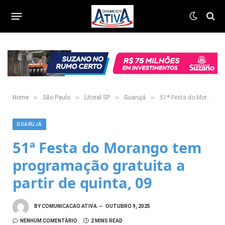
»
»
»
»
Home
São Paulo
Litoral SP
Guarujá
51ª Festa do Morango tem programação gratuita a partir de quinta, 09
GUARUJÁ
51ª Festa do Morango tem
programação gratuita a
partir de quinta, 09
BY
COMUNICACAO ATIVA
OUTUBRO 9, 2025
NENHUM COMENTÁRIO
2 MINS READ