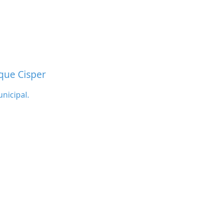
rque Cisper
nicipal.