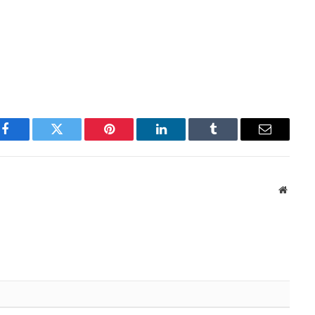
Facebook
Twitter
Pinterest
LinkedIn
Tumblr
Email
Websit