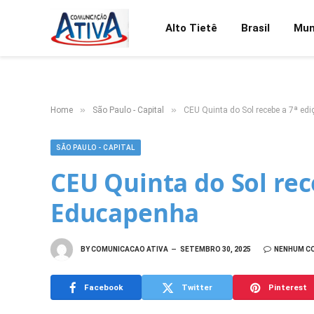
Alto Tietê
Brasil
Mu
»
»
Home
São Paulo - Capital
CEU Quinta do Sol recebe a 7ª ed
SÃO PAULO - CAPITAL
CEU Quinta do Sol rec
Educapenha
BY
COMUNICACAO ATIVA
SETEMBRO 30, 2025
NENHUM C
Facebook
Twitter
Pinterest