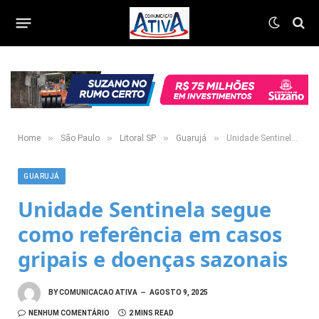
»
»
»
»
Home
São Paulo
Litoral SP
Guarujá
Unidade Sentinela segue como referência em casos gripais e doenças sazonais
GUARUJÁ
Unidade Sentinela segue
como referência em casos
gripais e doenças sazonais
BY
COMUNICACAO ATIVA
AGOSTO 9, 2025
NENHUM COMENTÁRIO
2 MINS READ