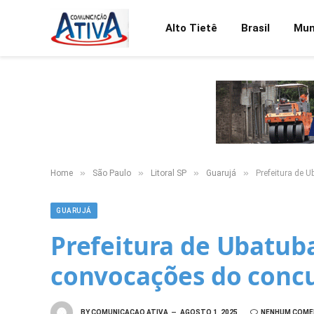
Alto Tietê
Brasil
Mu
»
»
»
»
Home
São Paulo
Litoral SP
Guarujá
Prefeitura de 
GUARUJÁ
Prefeitura de Ubatuba
convocações do conc
BY
COMUNICACAO ATIVA
AGOSTO 1, 2025
NENHUM COME