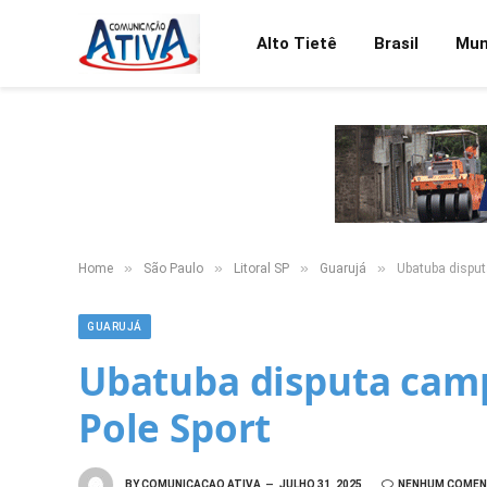
Alto Tietê
Brasil
Mu
»
»
»
»
Home
São Paulo
Litoral SP
Guarujá
Ubatuba disput
GUARUJÁ
Ubatuba disputa cam
Pole Sport
BY
COMUNICACAO ATIVA
JULHO 31, 2025
NENHUM COMEN