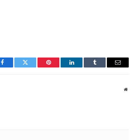
Facebook
Twitter
Pinterest
LinkedIn
Tumblr
Email
Websit