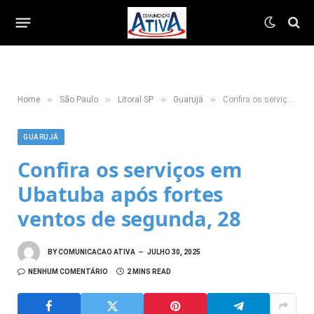
»
»
»
»
Home
São Paulo
Litoral SP
Guarujá
Confira os serviços em Ubatuba após fortes ventos de segunda, 28
GUARUJÁ
Confira os serviços em
Ubatuba após fortes
ventos de segunda, 28
BY
COMUNICACAO ATIVA
JULHO 30, 2025
NENHUM COMENTÁRIO
2 MINS READ