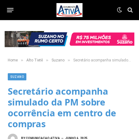
»
»
»
Home
Alto Tietê
Suzano
Secretário acompanha simulado da PM sobre ocorrência em centro de compras
SUZANO
Secretário acompanha
simulado da PM sobre
ocorrência em centro de
compras
BY
COMUNICACAO ATIVA
JUNHO 6, 2025