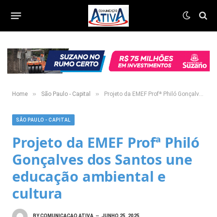
»
»
Home
São Paulo - Capital
Projeto da EMEF Profª Philó Gonçalves dos Santos une educação ambiental e cultura
SÃO PAULO - CAPITAL
Projeto da EMEF Profª Philó
Gonçalves dos Santos une
educação ambiental e
cultura
BY
COMUNICACAO ATIVA
JUNHO 25, 2025