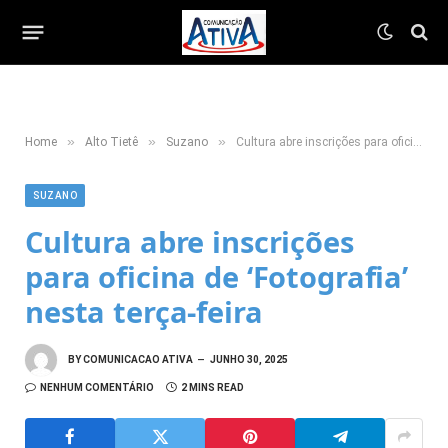
»
»
»
Home
Alto Tietê
Suzano
Cultura abre inscrições para oficina de ‘Fotografia’ nesta terça-feira
SUZANO
Cultura abre inscrições
para oficina de ‘Fotografia’
nesta terça-feira
BY
COMUNICACAO ATIVA
JUNHO 30, 2025
NENHUM COMENTÁRIO
2 MINS READ