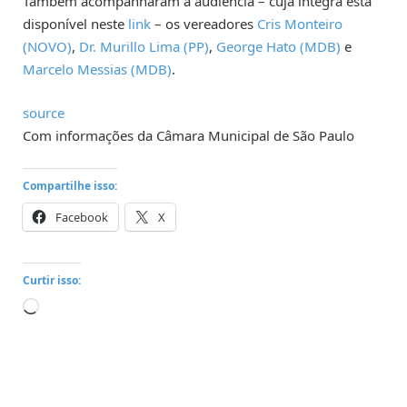
Também acompanharam a audiência – cuja íntegra está
disponível neste
link
– os vereadores
Cris Monteiro
(NOVO)
,
Dr. Murillo Lima (PP)
,
George Hato (MDB)
e
Marcelo Messias (MDB)
.
source
Com informações da Câmara Municipal de São Paulo
Compartilhe isso:
Facebook
X
Curtir isso:
Carregando...