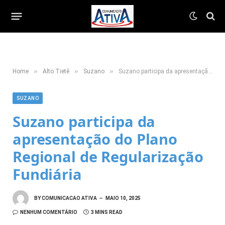
»
»
»
Home
Alto Tietê
Suzano
Suzano participa da apresentação do Plano Regional de Regularização Fundiária
SUZANO
Suzano participa da
apresentação do Plano
Regional de Regularização
Fundiária
BY
COMUNICACAO ATIVA
MAIO 10, 2025
NENHUM COMENTÁRIO
3 MINS READ