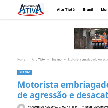
Alto Tietê
Brasil
Mu
»
»
»
Home
Alto Tietê
Suzano
Motorista embriagado é preso
SUZANO
Motorista embriagado
de agressão e desaca
BY
COMUNICACAO ATIVA
MAIO 6, 2025
NENHUM COMENTÁ