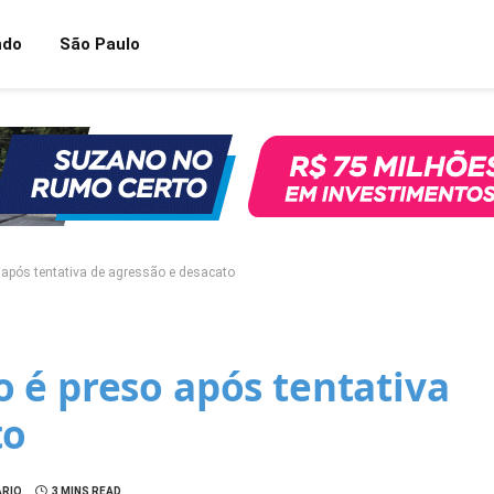
ndo
São Paulo
 após tentativa de agressão e desacato
 é preso após tentativa
to
RIO
3 MINS READ