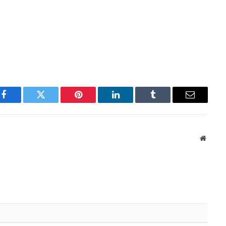
Facebook
Twitter
Pinterest
LinkedIn
Tumblr
Email
Websit