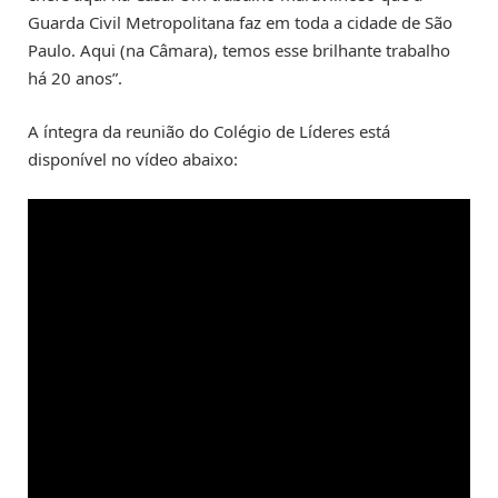
Guarda Civil Metropolitana faz em toda a cidade de São
Paulo. Aqui (na Câmara), temos esse brilhante trabalho
há 20 anos”.
A íntegra da reunião do Colégio de Líderes está
disponível no vídeo abaixo: