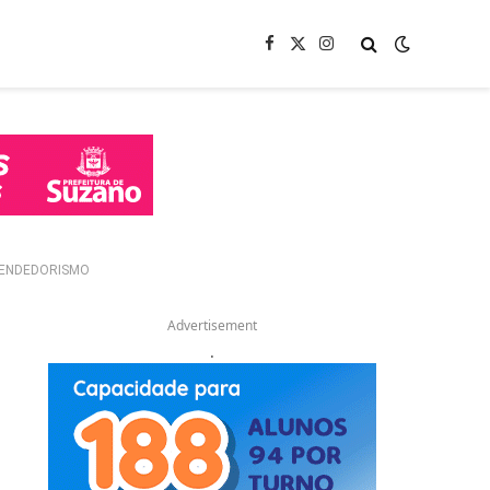
Facebook
X
Instagram
(Twitter)
EENDEDORISMO
Advertisement
.